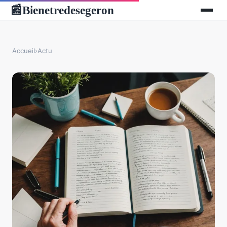
Bienetredesegeron
📰
Accueil
›
Actu