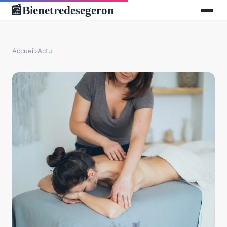
Bienetredesegeron
📰
Accueil
›
Actu