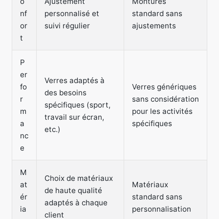
o
Ajustement
Montures
nf
personnalisé et
standard sans
or
suivi régulier
ajustements
t
P
er
Verres adaptés à
fo
Verres génériques
des besoins
r
sans considération
spécifiques (sport,
m
pour les activités
travail sur écran,
a
spécifiques
etc.)
nc
e
M
Choix de matériaux
at
Matériaux
de haute qualité
ér
standard sans
adaptés à chaque
ia
personnalisation
client