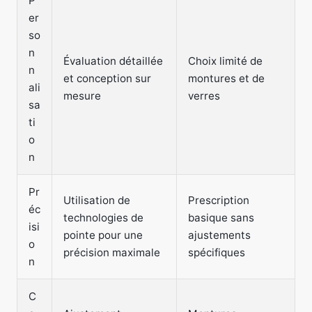
P
er
so
n
Évaluation détaillée
Choix limité de
n
et conception sur
montures et de
ali
mesure
verres
sa
ti
o
n
Pr
Utilisation de
Prescription
éc
technologies de
basique sans
isi
pointe pour une
ajustements
o
précision maximale
spécifiques
n
C