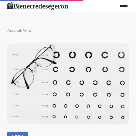
Bienetredesegeron
📰
Accueil
›
Actu