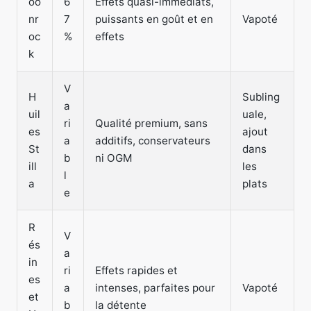
oo
6
Effets quasi-immédiats,
nr
7
puissants en goût et en
Vapoté
oc
%
effets
k
V
H
Subling
a
uil
uale,
ri
Qualité premium, sans
es
ajout
a
additifs, conservateurs
St
dans
b
ni OGM
ill
les
l
a
plats
e
R
V
és
a
in
ri
Effets rapides et
es
a
intenses, parfaites pour
Vapoté
et
b
la détente