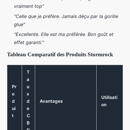
vraiment top"
"Celle que je préfère. Jamais déçu par la gorille
glue"
"Excellente. Elle est ma préférée. Bon goût et
effet garanti."
Tableau Comparatif des Produits Stormrock
T
a
Pr
u
o
x
Utilisati
d
d
Avantages
on
ui
e
t
C
B