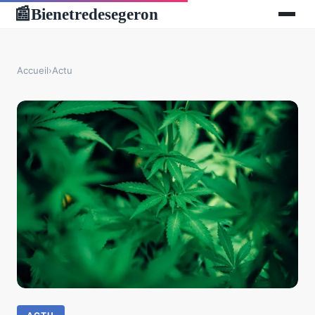
Bienetredesegeron
📰
Accueil
›
Actu