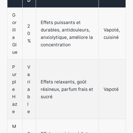
D
G
or
Effets puissants et
2
ill
durables, antidouleurs,
Vapoté,
0
a
anxiolytique, améliore la
cuisiné
%
Gl
concentration
ue
P
V
ur
a
pl
ri
Effets relaxants, goût
e
a
résineux, parfum frais et
Vapoté
H
b
sucré
az
l
e
e
M