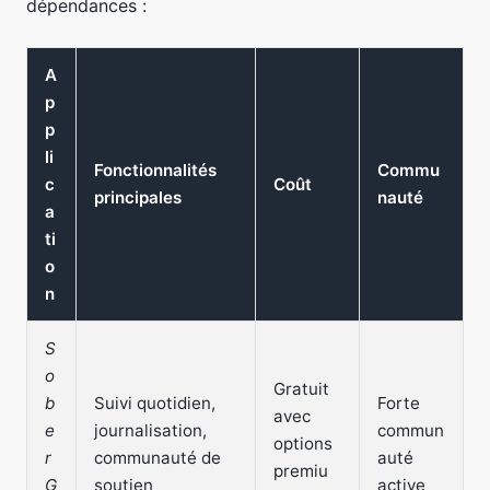
dépendances :
A
p
p
li
Fonctionnalités
Commu
c
Coût
principales
nauté
a
ti
o
n
S
o
Gratuit
b
Suivi quotidien,
Forte
avec
e
journalisation,
commun
options
r
communauté de
auté
premiu
G
soutien
active