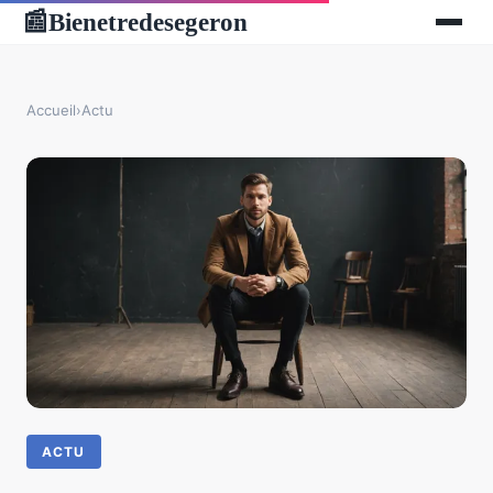
Bienetredesegeron
📰
Accueil
›
Actu
ACTU