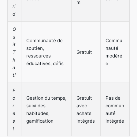
m
ri
d
Q
u
Communauté de
Commu
it
soutien,
nauté
T
Gratuit
ressources
modéré
h
éducatives, défis
e
a
t!
F
o
Gestion du temps,
Gratuit
Pas de
r
suivi des
avec
commun
e
habitudes,
achats
auté
s
gamification
intégrés
intégrée
t