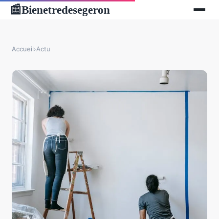
Bienetredesegeron
📰
Accueil
›
Actu