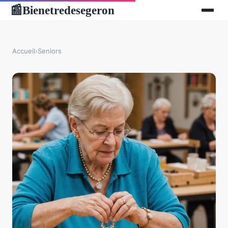
Bienetredesegeron
📰
Accueil
›
Seniors