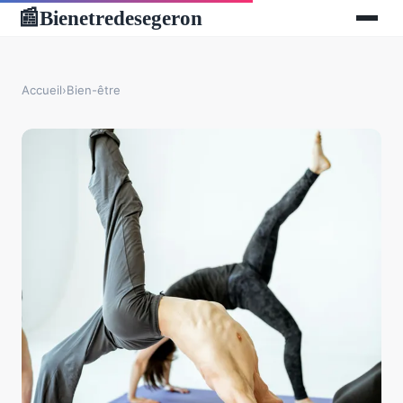
Bienetredesegeron
📰
Accueil
›
Bien-être